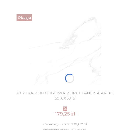
Okazja
PŁYTKA PODŁOGOWA PORCELANOSA ARTIC
59,6X59,6
Cena promocyjna
179,25 zł
Cena regularna:
239,00 zł
Najniższa cena:
239,00 zł