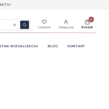
BATU!
Produkty w ko
Wyczyść
Szukaj
Ulubione
Zaloguj się
Koszyk
ATNA WIZUALIZACJA
BLOG
KONTAKT