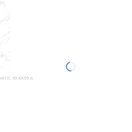
TIC 59,6X59,6
jna