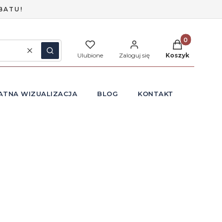
BATU!
Produkty w ko
Wyczyść
Szukaj
Ulubione
Zaloguj się
Koszyk
ATNA WIZUALIZACJA
BLOG
KONTAKT