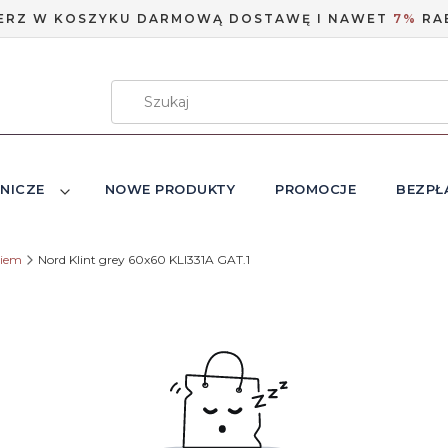
ERZ W KOSZYKU DARMOWĄ DOSTAWĘ I NAWET
7%
RA
NICZE
NOWE PRODUKTY
PROMOCJE
BEZPŁ
niem
Nord Klint grey 60x60 KLI331A GAT.1