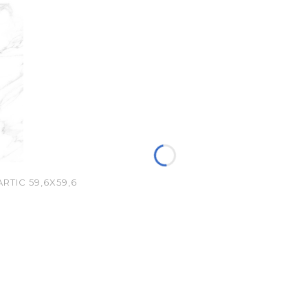
TIC 59,6X59,6
jna