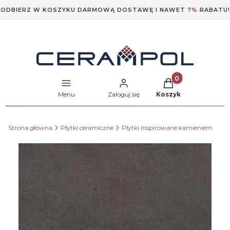
ODBIERZ W KOSZYKU DARMOWĄ DOSTAWĘ I NAWET
7%
RABATU!
Produkty w koszyk
Menu
Zaloguj się
Koszyk
Strona główna
Płytki ceramiczne
Płytki inspirowane kamieniem