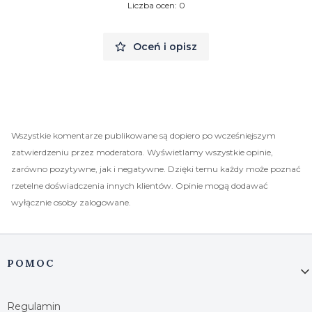
Liczba ocen: 0
Oceń i opisz
Wszystkie komentarze publikowane są dopiero po wcześniejszym
zatwierdzeniu przez moderatora. Wyświetlamy wszystkie opinie,
zarówno pozytywne, jak i negatywne. Dzięki temu każdy może poznać
rzetelne doświadczenia innych klientów. Opinie mogą dodawać
wyłącznie osoby zalogowane.
Linki w stopce
POMOC
Regulamin