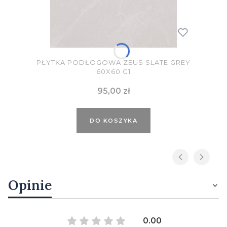
PŁYTKA PODŁOGOWA ZEUS SLATE GREY
60X60 G1
Cena
95,00 zł
DO KOSZYKA
Opinie
0.00