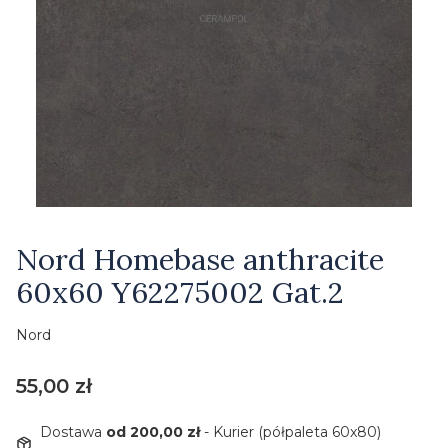
Etykiety
Nord Homebase anthracite
60x60 Y62275002 Gat.2
Nord
Cena
55,00 zł
Dostawa
od 200,00 zł
- Kurier (półpaleta 60x80)