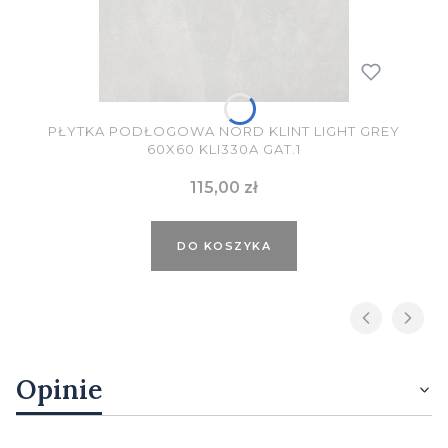
PŁYTKA PODŁOGOWA NORD KLINT LIGHT GREY
60X60 KLI330A GAT.1
Cena
115,00 zł
DO KOSZYKA
Opinie