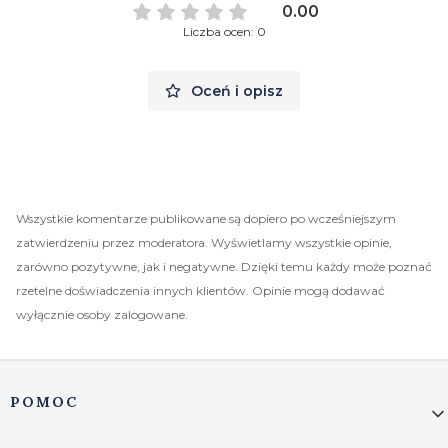
0.00
Liczba ocen: 0
Oceń i opisz
Wszystkie komentarze publikowane są dopiero po wcześniejszym
zatwierdzeniu przez moderatora. Wyświetlamy wszystkie opinie,
zarówno pozytywne, jak i negatywne. Dzięki temu każdy może poznać
rzetelne doświadczenia innych klientów. Opinie mogą dodawać
wyłącznie osoby zalogowane.
Linki w stopce
POMOC