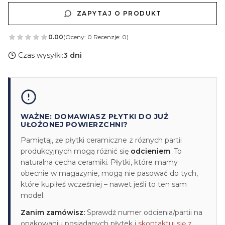
ZAPYTAJ O PRODUKT
0.00
(Oceny: 0 Recenzje: 0)
Czas wysyłki:
3 dni
WAŻNE: DOMAWIASZ PŁYTKI DO JUŻ
UŁOŻONEJ POWIERZCHNI?
Pamiętaj, że płytki ceramiczne z różnych partii
produkcyjnych mogą różnić się
odcieniem
. To
naturalna cecha ceramiki. Płytki, które mamy
obecnie w magazynie, mogą nie pasować do tych,
które kupiłeś wcześniej – nawet jeśli to ten sam
model.
Zanim zamówisz:
Sprawdź numer odcienia/partii na
opakowaniu posiadanych płytek i
skontaktuj się z