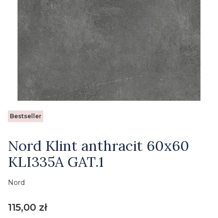
Etykiety
Bestseller
Nord Klint anthracit 60x60
KLI335A GAT.1
Nord
Cena
115,00 zł