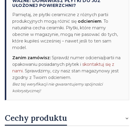
WAŻNE: DOMAWIASZ PŁYTKI DO JUŻ
UŁOŻONEJ POWIERZCHNI?
Pamiętaj, że płytki ceramiczne z różnych partii
produkcyjnych mogą różnić się
odcieniem
. To
naturalna cecha ceramiki. Płytki, które mamy
obecnie w magazynie, mogą nie pasować do tych,
które kupiłeś wcześniej – nawet jeśli to ten sam
model.
Zanim zamówisz:
Sprawdź numer odcienia/partii na
opakowaniu posiadanych płytek i
skontaktuj się z
nami
. Sprawdzimy, czy nasz stan magazynowy jest
zgodny z Twoim odcieniem.
Bez tej weryfikacji nie gwarantujemy spójności
kolorystycznej!
Cechy produktu