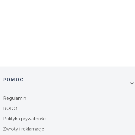
Linki w stopce
POMOC
Regulamin
RODO
Polityka prywatności
Zwroty i reklamacje