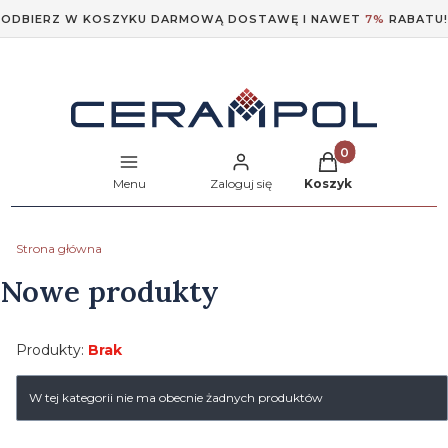
ODBIERZ W KOSZYKU DARMOWĄ DOSTAWĘ I NAWET
7%
RABATU!
Produkty w koszyk
Menu
Zaloguj się
Koszyk
Strona główna
Nowe produkty
Produkty:
Brak
Lista produktów
W tej kategorii nie ma obecnie żadnych produktów