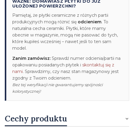
WAŻNE: DOMAWIASZ PŁYTKI DO JUŻ
UŁOŻONEJ POWIERZCHNI?
Pamiętaj, że płytki ceramiczne z różnych partii
produkcyjnych mogą różnić się
odcieniem
. To
naturalna cecha ceramiki. Płytki, które mamy
obecnie w magazynie, mogą nie pasować do tych,
które kupiłeś wcześniej – nawet jeśli to ten sam
model.
Zanim zamówisz:
Sprawdź numer odcienia/partii na
opakowaniu posiadanych płytek i
skontaktuj się z
nami
. Sprawdzimy, czy nasz stan magazynowy jest
zgodny z Twoim odcieniem.
Bez tej weryfikacji nie gwarantujemy spójności
kolorystycznej!
Cechy produktu