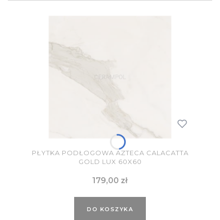
PŁYTKA PODŁOGOWA AZTECA CALACATTA
GOLD LUX 60X60
Cena
179,00 zł
DO KOSZYKA