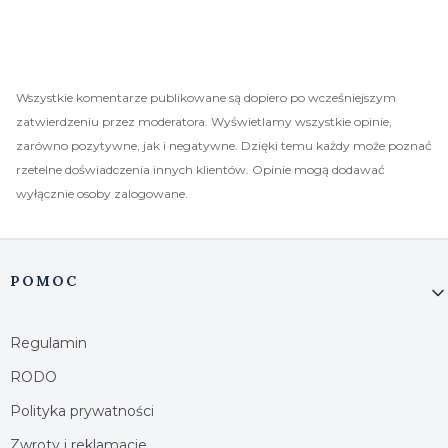
Wszystkie komentarze publikowane są dopiero po wcześniejszym
zatwierdzeniu przez moderatora. Wyświetlamy wszystkie opinie,
zarówno pozytywne, jak i negatywne. Dzięki temu każdy może poznać
rzetelne doświadczenia innych klientów. Opinie mogą dodawać
wyłącznie osoby zalogowane.
Linki w stopce
POMOC
Regulamin
RODO
Polityka prywatności
Zwroty i reklamacje