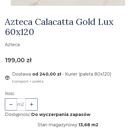
Etykiety
Azteca Calacatta Gold Lux
60x120
Azteca
Cena
199,00 zł
Dostawa
od 240,00 zł
- Kurier (paleta 80x120)
transport + paleta
Ilość
m2
Dostępność:
Do wyczerpania zapasów
Stan magazynowy:
13,68 m2