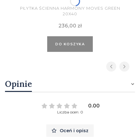
PŁYTKA ŚCIENNA HARMONY MOVES GREEN
20X40
Cena
236,00 zł
DO KOSZYKA
Opinie
0.00
Liczba ocen: 0
Oceń i opisz