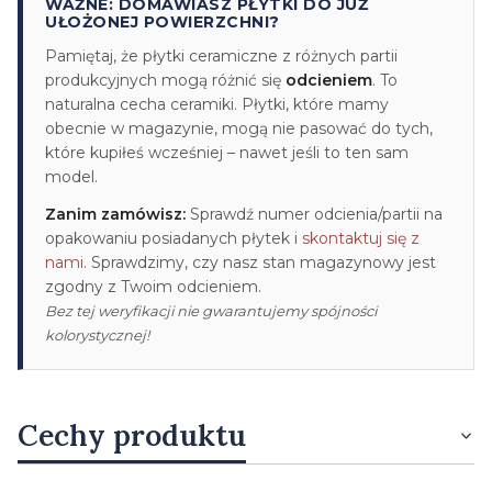
WAŻNE: DOMAWIASZ PŁYTKI DO JUŻ
UŁOŻONEJ POWIERZCHNI?
Pamiętaj, że płytki ceramiczne z różnych partii
produkcyjnych mogą różnić się
odcieniem
. To
naturalna cecha ceramiki. Płytki, które mamy
obecnie w magazynie, mogą nie pasować do tych,
które kupiłeś wcześniej – nawet jeśli to ten sam
model.
Zanim zamówisz:
Sprawdź numer odcienia/partii na
opakowaniu posiadanych płytek i
skontaktuj się z
nami
. Sprawdzimy, czy nasz stan magazynowy jest
zgodny z Twoim odcieniem.
Bez tej weryfikacji nie gwarantujemy spójności
kolorystycznej!
Cechy produktu