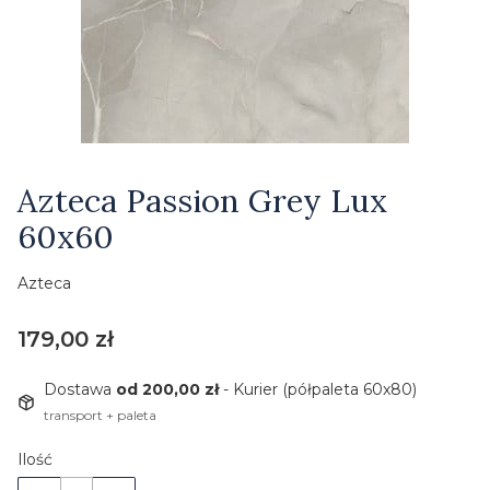
Etykiety
Azteca Passion Grey Lux
60x60
Azteca
Cena
179,00 zł
Dostawa
od 200,00 zł
- Kurier (półpaleta 60x80)
transport + paleta
Ilość