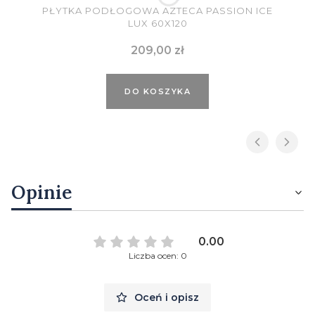
PŁYTKA PODŁOGOWA AZTECA PASSION ICE
LUX 60X120
Cena
209,00 zł
DO KOSZYKA
Opinie
0.00
Liczba ocen: 0
Oceń i opisz