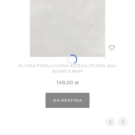
PŁYTKA PODŁOGOWA AZTECA STUDIO ASH
60X60 9,6MM
Cena
149,00 zł
DO KOSZYKA