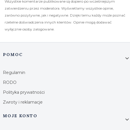
Wszystkie komentarze publikowane są dopiero po wcześniejszym
zatwierdzeniu przez moderatora. Wyświetlamy wszystkie opinie,
zarówno pozytywne, jak i negatywne. Dzięki temu każdy może poznać
rzetelne doświadczenia innych klientów. Opinie mogą dodawać
wyłącznie osoby zalogowane.
Linki w stopce
POMOC
Regulamin
RODO
Polityka prywatności
Zwroty i reklamacje
MOJE KONTO