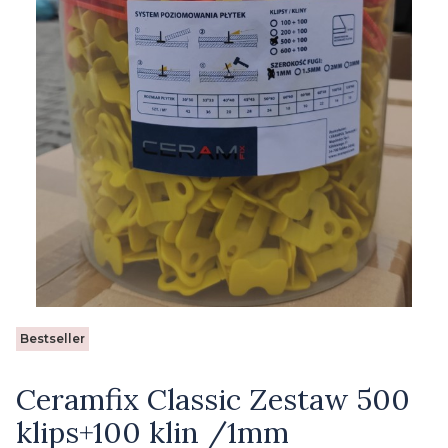
Etykiety
Bestseller
Ceramfix Classic Zestaw 500
klips+100 klin /1mm