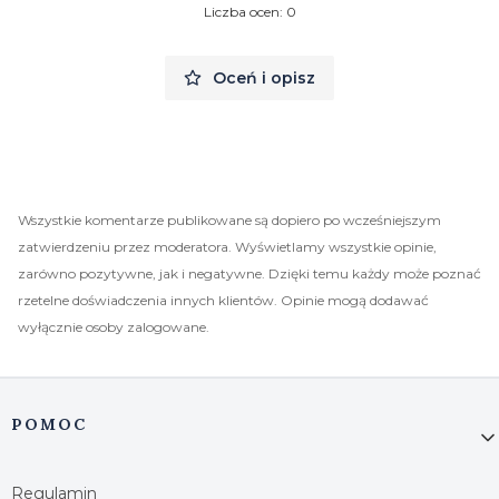
Liczba ocen: 0
Oceń i opisz
Wszystkie komentarze publikowane są dopiero po wcześniejszym
zatwierdzeniu przez moderatora. Wyświetlamy wszystkie opinie,
zarówno pozytywne, jak i negatywne. Dzięki temu każdy może poznać
rzetelne doświadczenia innych klientów. Opinie mogą dodawać
wyłącznie osoby zalogowane.
Linki w stopce
POMOC
Regulamin