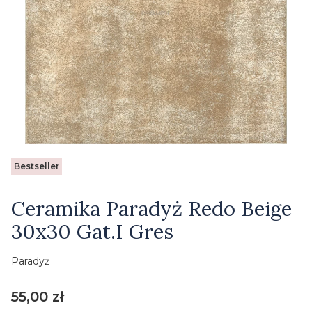
Etykiety
Bestseller
Ceramika Paradyż Redo Beige
30x30 Gat.I Gres
Paradyż
Cena
55,00 zł