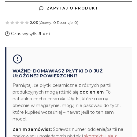
ZAPYTAJ O PRODUKT
0.00
(Oceny: 0 Recenzje: 0)
Czas wysyłki:
3 dni
WAŻNE: DOMAWIASZ PŁYTKI DO JUŻ
UŁOŻONEJ POWIERZCHNI?
Pamiętaj, że płytki ceramiczne z różnych partii
produkcyjnych mogą różnić się
odcieniem
. To
naturalna cecha ceramiki. Płytki, które mamy
obecnie w magazynie, mogą nie pasować do tych,
które kupiłeś wcześniej – nawet jeśli to ten sam
model.
Zanim zamówisz:
Sprawdź numer odcienia/partii na
opakowaniu posiadanych płytek i
skontaktuj się z