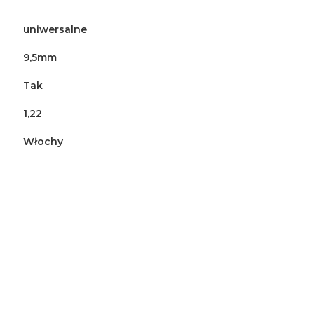
uniwersalne
9,5mm
Tak
1,22
Włochy