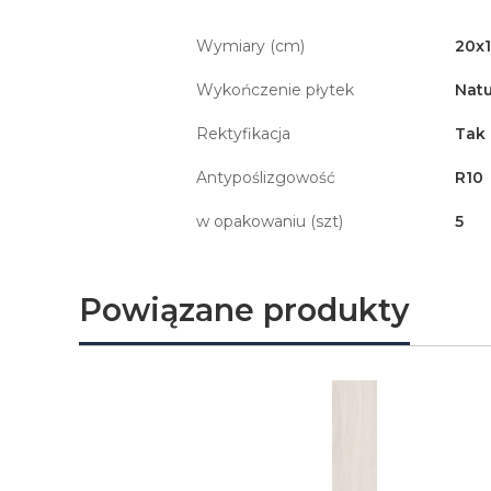
Wymiary (cm)
20x
Wykończenie płytek
Natu
Rektyfikacja
Tak
Antypoślizgowość
R10
w opakowaniu (szt)
5
Powiązane produkty