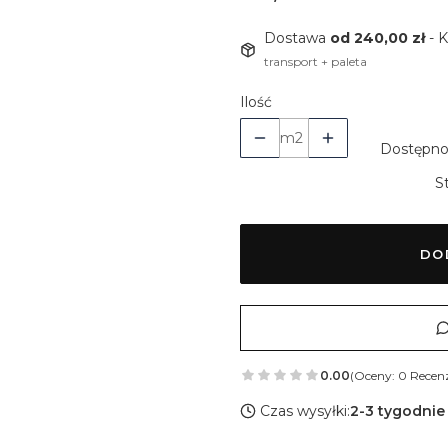
Dostawa
od 240,00 zł
- 
transport + paleta
Ilość
m2
Dostępno
S
DO
0.00
(Oceny: 0 Recenz
Czas wysyłki:
2-3 tygodnie