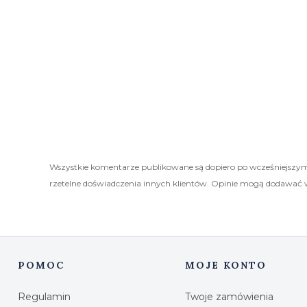
Wszystkie komentarze publikowane są dopiero po wcześniejszym
rzetelne doświadczenia innych klientów. Opinie mogą dodawać 
POMOC
MOJE KONTO
Linki w stopce
Regulamin
Twoje zamówienia