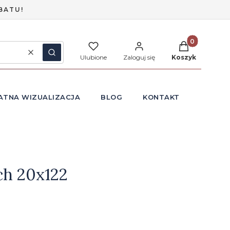
BATU!
Produkty w ko
Wyczyść
Szukaj
Ulubione
Zaloguj się
Koszyk
ATNA WIZUALIZACJA
BLOG
KONTAKT
ch 20x122