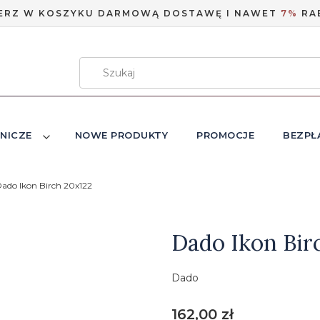
ERZ W KOSZYKU DARMOWĄ DOSTAWĘ I NAWET
7%
RA
NICZE
NOWE PRODUKTY
PROMOCJE
BEZPŁ
ado Ikon Birch 20x122
Etykiety
Dado Ikon Bir
Dado
Cena
162,00 zł