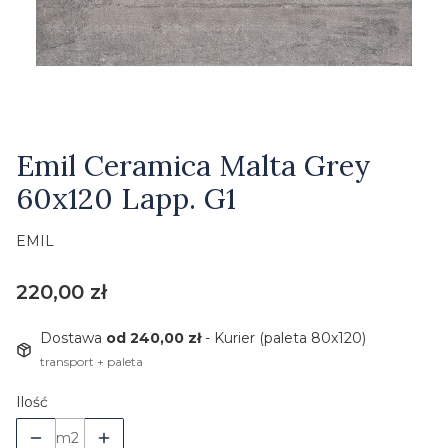
Etykiety
Emil Ceramica Malta Grey
60x120 Lapp. G1
EMIL
Cena
220,00 zł
Dostawa
od 240,00 zł
- Kurier (paleta 80x120)
transport + paleta
Ilość
m2