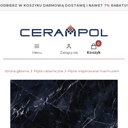
ODBIERZ W KOSZYKU DARMOWĄ DOSTAWĘ I NAWET
7%
RABATU!
Produkty w koszyk
Menu
Zaloguj się
Koszyk
Strona główna
Płytki ceramiczne
Płytki inspirowane marmurem