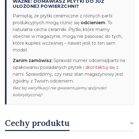
WAŻNE: DOMAWIASZ PŁYTKI DO JUŻ
UŁOŻONEJ POWIERZCHNI?
Pamiętaj, że płytki ceramiczne z różnych partii
produkcyjnych mogą różnić się
odcieniem
. To
naturalna cecha ceramiki. Płytki, które mamy
obecnie w magazynie, mogą nie pasować do tych,
które kupiłeś wcześniej – nawet jeśli to ten sam
model.
Zanim zamówisz:
Sprawdź numer odcienia/partii na
opakowaniu posiadanych płytek i
skontaktuj się z
nami
. Sprawdzimy, czy nasz stan magazynowy jest
zgodny z Twoim odcieniem.
Bez tej weryfikacji nie gwarantujemy spójności
kolorystycznej!
Cechy produktu