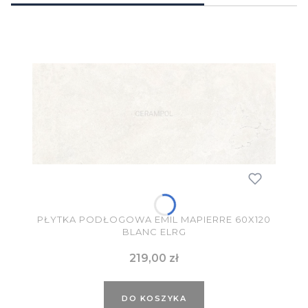
PŁYTKA PODŁOGOWA EMIL MAPIERRE 60X120
BLANC ELRG
Cena
219,00 zł
DO KOSZYKA