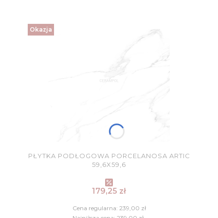
Okazja
PŁYTKA PODŁOGOWA PORCELANOSA ARTIC
59,6X59,6
Cena promocyjna
179,25 zł
Cena regularna:
239,00 zł
Najniższa cena:
239,00 zł