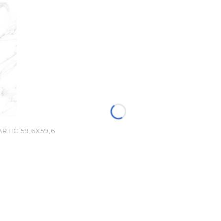
TIC 59,6X59,6
jna