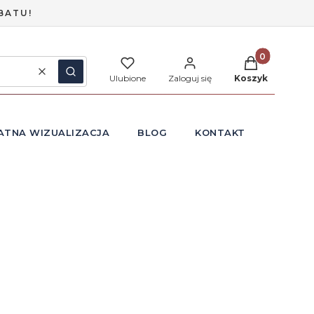
BATU!
Produkty w ko
Wyczyść
Szukaj
Ulubione
Zaloguj się
Koszyk
ATNA WIZUALIZACJA
BLOG
KONTAKT