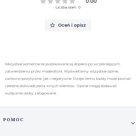
0.00
Liczba ocen: 0
Oceń i opisz
Wszystkie komentarze publikowane są dopiero po wcześniejszym
zatwierdzeniu przez moderatora. Wyświetlamy wszystkie opinie,
zarówno pozytywne, jak i negatywne. Dzięki temu każdy może poznać
rzetelne doświadczenia innych klientów. Opinie mogą dodawać
wyłącznie osoby zalogowane.
Linki w stopce
POMOC