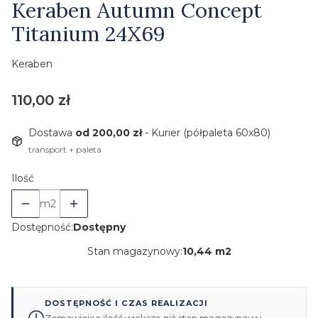
Keraben Autumn Concept
Titanium 24X69
Keraben
Cena
110,00 zł
Dostawa
od 200,00 zł
- Kurier (półpaleta 60x80)
transport + paleta
Ilość
m2
Dostępność:
Dostępny
Stan magazynowy:
10,44 m2
DOSTĘPNOŚĆ I CZAS REALIZACJI
Zamawiając ilość większą niż stan magazynowy,