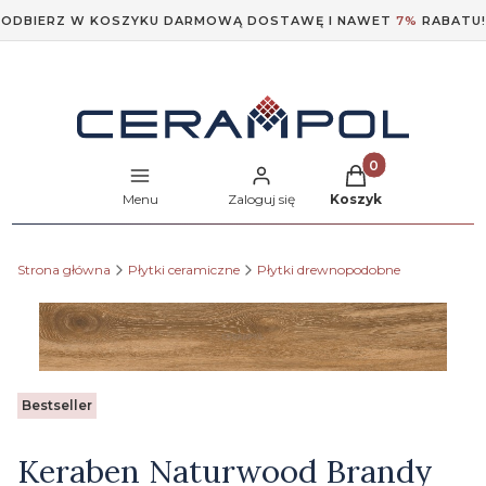
ODBIERZ W KOSZYKU DARMOWĄ DOSTAWĘ I NAWET
7%
RABATU!
Produkty w koszyk
Menu
Zaloguj się
Koszyk
Strona główna
Płytki ceramiczne
Płytki drewnopodobne
Etykiety
Bestseller
Keraben Naturwood Brandy