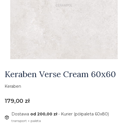
Etykiety
Keraben Verse Cream 60x60
Keraben
Cena
179,00 zł
Dostawa
od 200,00 zł
- Kurier (półpaleta 60x80)
transport + paleta