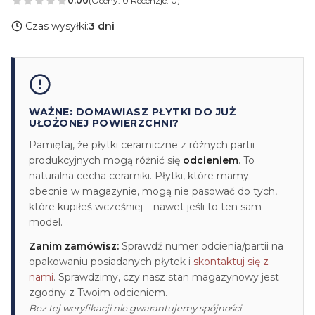
0.00
(Oceny: 0 Recenzje: 0)
Czas wysyłki:
3 dni
WAŻNE: DOMAWIASZ PŁYTKI DO JUŻ
UŁOŻONEJ POWIERZCHNI?
Pamiętaj, że płytki ceramiczne z różnych partii
produkcyjnych mogą różnić się
odcieniem
. To
naturalna cecha ceramiki. Płytki, które mamy
obecnie w magazynie, mogą nie pasować do tych,
które kupiłeś wcześniej – nawet jeśli to ten sam
model.
Zanim zamówisz:
Sprawdź numer odcienia/partii na
opakowaniu posiadanych płytek i
skontaktuj się z
nami
. Sprawdzimy, czy nasz stan magazynowy jest
zgodny z Twoim odcieniem.
Bez tej weryfikacji nie gwarantujemy spójności