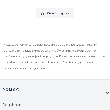
Oceń i opisz
Wszystkie komentarze publikowane są dopiero po wcześniejszym
zatwierdzeniu przez moderatora. Wyświetlamy wszystkie opinie,
zarówno pozytywne, jak i negatywne. Dzięki temu każdy może poznać
rzetelne doświadczenia innych klientów. Opinie mogą dodawać
wyłącznie osoby zalogowane.
Linki w stopce
POMOC
Regulamin