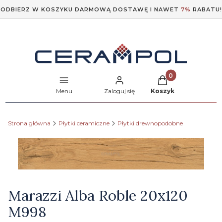
ODBIERZ W KOSZYKU DARMOWĄ DOSTAWĘ I NAWET
7%
RABATU!
Produkty w koszyk
Menu
Zaloguj się
Koszyk
Strona główna
Płytki ceramiczne
Płytki drewnopodobne
Etykiety
Marazzi Alba Roble 20x120
M998