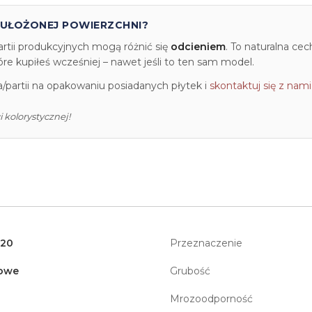
 UŁOŻONEJ POWIERZCHNI?
artii produkcyjnych mogą różnić się
odcieniem
. To naturalna ce
e kupiłeś wcześniej – nawet jeśli to ten sam model.
partii na opakowaniu posiadanych płytek i
skontaktuj się z nami
 kolorystycznej!
120
Przeznaczenie
owe
Grubość
Mrozoodporność