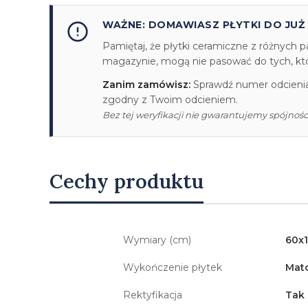
WAŻNE: DOMAWIASZ PŁYTKI DO JUŻ
Pamiętaj, że płytki ceramiczne z różnych p
magazynie, mogą nie pasować do tych, któr
Zanim zamówisz:
Sprawdź numer odcienia/
zgodny z Twoim odcieniem.
Bez tej weryfikacji nie gwarantujemy spójności
Cechy produktu
Wymiary (cm)
60x
Wykończenie płytek
Mat
Rektyfikacja
Tak