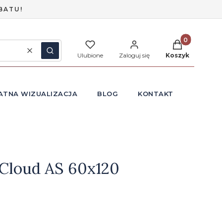
BATU!
Produkty w ko
Wyczyść
Szukaj
Ulubione
Zaloguj się
Koszyk
ATNA WIZUALIZACJA
BLOG
KONTAKT
Cloud AS 60x120