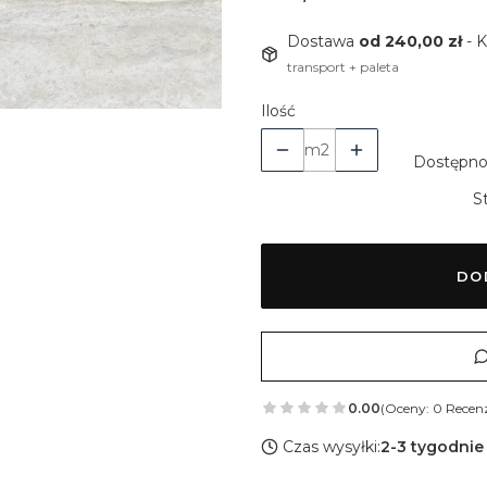
Dostawa
od 240,00 zł
- 
transport + paleta
Ilość
m2
Dostępno
S
DO
0.00
(Oceny: 0 Recenz
Czas wysyłki:
2-3 tygodnie