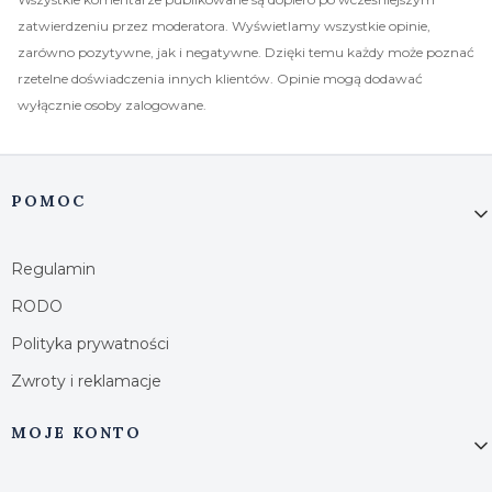
zatwierdzeniu przez moderatora. Wyświetlamy wszystkie opinie,
zarówno pozytywne, jak i negatywne. Dzięki temu każdy może poznać
rzetelne doświadczenia innych klientów. Opinie mogą dodawać
wyłącznie osoby zalogowane.
Linki w stopce
POMOC
Regulamin
RODO
Polityka prywatności
Zwroty i reklamacje
MOJE KONTO