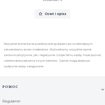
Oceń i opisz
Wszystkie komentarze publikowane są dopiero po wcześniejszym
zatwierdzeniu przez moderatora. Wyświetlamy wszystkie opinie,
zarówno pozytywne, jak i negatywne. Dzięki temu każdy może poznać
rzetelne doświadczenia innych klientów. Opinie mogą dodawać
wyłącznie osoby zalogowane.
Linki w stopce
POMOC
Regulamin