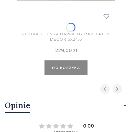
PŁYTKA ŚCIENNA HARMONY BARI GREEN
DECOR 6X24,6
Cena
229,00 zł
DO KOSZYKA
Opinie
0.00
Liczba ocen: 0