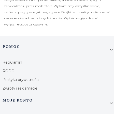
zatwierdzeniu przez moderatora. Wyświetlamy wszystkie opinie,
zarówno pozytywne, jak i negatywne. Dzięki temu każdy może poznać
rzetelne doświadczenia innych klientów. Opinie mogą dodawać
wyłącznie osoby zalogowane.
Linki w stopce
POMOC
Regulamin
RODO
Polityka prywatności
Zwroty i reklamacje
MOJE KONTO