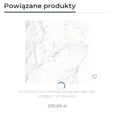
Powiązane produkty
PŁYTKA PODŁOGOWA MUSEUM SIBLIME
ICEBERG SP 100X100
Cena
295,00 zł