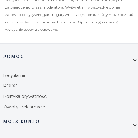
zatwierdzeniu przez moderatora. Wyświetlamy wszystkie opinie,
zarówno pozytywne, jak i negatywne. Dzięki temu każdy może poznać
rzetelne doświadczenia innych klientów. Opinie mogą dodawać
wyłącznie osoby zalogowane.
Linki w stopce
POMOC
Regulamin
RODO
Polityka prywatności
Zwroty i reklamacje
MOJE KONTO