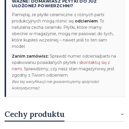
WAŻNE: DOMAWIASZ PŁYTKI DO JUŻ
UŁOŻONEJ POWIERZCHNI?
Pamiętaj, że płytki ceramiczne z różnych partii
produkcyjnych mogą różnić się
odcieniem
. To
naturalna cecha ceramiki. Płytki, które mamy
obecnie w magazynie, mogą nie pasować do tych,
które kupiłeś wcześniej – nawet jeśli to ten sam
model.
Zanim zamówisz:
Sprawdź numer odcienia/partii na
opakowaniu posiadanych płytek i
skontaktuj się z
nami
. Sprawdzimy, czy nasz stan magazynowy jest
zgodny z Twoim odcieniem.
Bez tej weryfikacji nie gwarantujemy spójności
kolorystycznej!
Cechy produktu