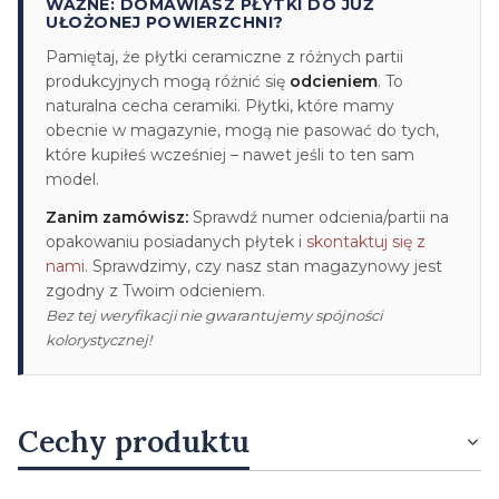
WAŻNE: DOMAWIASZ PŁYTKI DO JUŻ
UŁOŻONEJ POWIERZCHNI?
Pamiętaj, że płytki ceramiczne z różnych partii
produkcyjnych mogą różnić się
odcieniem
. To
naturalna cecha ceramiki. Płytki, które mamy
obecnie w magazynie, mogą nie pasować do tych,
które kupiłeś wcześniej – nawet jeśli to ten sam
model.
Zanim zamówisz:
Sprawdź numer odcienia/partii na
opakowaniu posiadanych płytek i
skontaktuj się z
nami
. Sprawdzimy, czy nasz stan magazynowy jest
zgodny z Twoim odcieniem.
Bez tej weryfikacji nie gwarantujemy spójności
kolorystycznej!
Cechy produktu