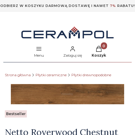
ODBIERZ W KOSZYKU DARMOWĄ DOSTAWĘ I NAWET
7%
RABATU!
Produkty w koszyk
Menu
Zaloguj się
Koszyk
Strona główna
Płytki ceramiczne
Płytki drewnopodobne
Etykiety
Bestseller
Netto Roverwood Chestnut