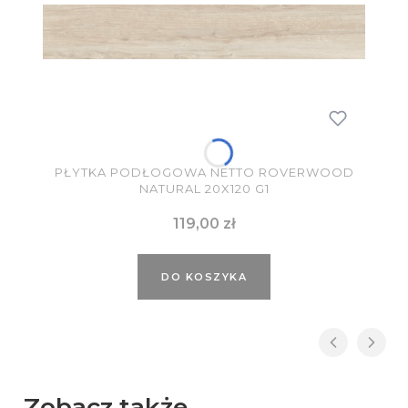
PŁYTKA PODŁOGOWA NETTO ROVERWOOD
NATURAL 20X120 G1
Cena
119,00 zł
DO KOSZYKA
Zobacz także