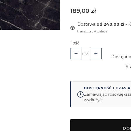
Cena
189,00 zł
Dostawa
od 240,00 zł
- 
transport + paleta
Ilość
m2
Dostępno
St
DOSTĘPNOŚĆ I CZAS R
Zamawiając ilość większą
wydłużyć
DO