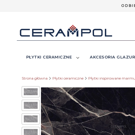
ODBI
PŁYTKI CERAMICZNE
AKCESORIA GLAZUR
Strona główna
Płytki ceramiczne
Płytki inspirowane marm