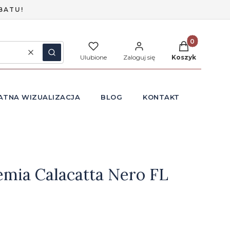
BATU!
Produkty w ko
Wyczyść
Szukaj
Ulubione
Zaloguj się
Koszyk
ATNA WIZUALIZACJA
BLOG
KONTAKT
mia Calacatta Nero FL