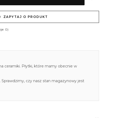
ZAPYTAJ O PRODUKT
je: 0)
cha ceramiki. Płytki, które mamy obecnie w
. Sprawdzimy, czy nasz stan magazynowy jest