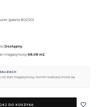
Kurier (paleta 80x120)
ść:
Dostępny
an magazynowy:
68,08 m2
EALIZACJI
 niż stan magazynowy, termin realizacji może się
DAJ DO KOSZYKA