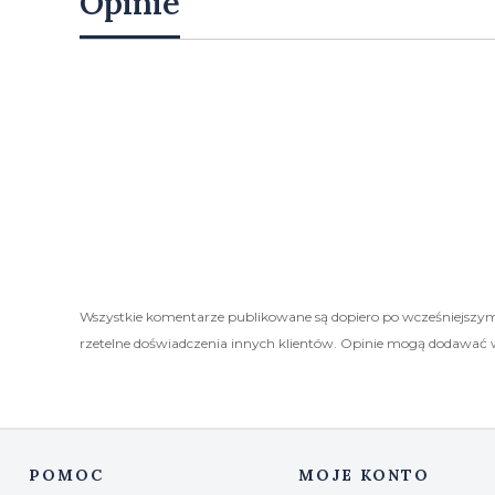
Opinie
Wszystkie komentarze publikowane są dopiero po wcześniejszym
rzetelne doświadczenia innych klientów. Opinie mogą dodawać 
POMOC
MOJE KONTO
Linki w stopce