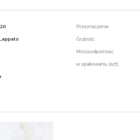
120
Przeznaczenie
 Lappato
Grubość
Mrozoodporność
w opakowaniu (szt)
e