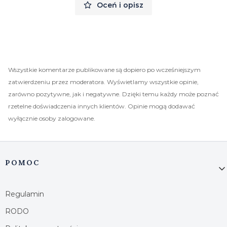
Oceń i opisz
Wszystkie komentarze publikowane są dopiero po wcześniejszym
zatwierdzeniu przez moderatora. Wyświetlamy wszystkie opinie,
zarówno pozytywne, jak i negatywne. Dzięki temu każdy może poznać
rzetelne doświadczenia innych klientów. Opinie mogą dodawać
wyłącznie osoby zalogowane.
Linki w stopce
POMOC
Regulamin
RODO