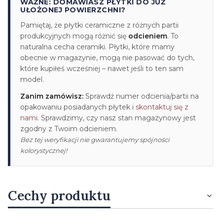
WAŻNE: DOMAWIASZ PŁYTKI DO JUŻ
UŁOŻONEJ POWIERZCHNI?
Pamiętaj, że płytki ceramiczne z różnych partii
produkcyjnych mogą różnić się
odcieniem
. To
naturalna cecha ceramiki. Płytki, które mamy
obecnie w magazynie, mogą nie pasować do tych,
które kupiłeś wcześniej – nawet jeśli to ten sam
model.
Zanim zamówisz:
Sprawdź numer odcienia/partii na
opakowaniu posiadanych płytek i
skontaktuj się z
nami
. Sprawdzimy, czy nasz stan magazynowy jest
zgodny z Twoim odcieniem.
Bez tej weryfikacji nie gwarantujemy spójności
kolorystycznej!
Cechy produktu