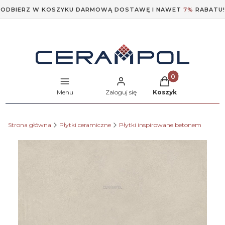
ODBIERZ W KOSZYKU DARMOWĄ DOSTAWĘ I NAWET
7%
RABATU!
Produkty w koszyk
Menu
Zaloguj się
Koszyk
Strona główna
Płytki ceramiczne
Płytki inspirowane betonem