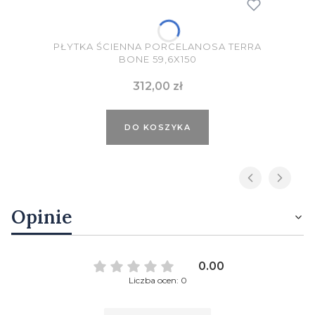
PŁYTKA ŚCIENNA PORCELANOSA TERRA
BONE 59,6X150
Cena
312,00 zł
DO KOSZYKA
Opinie
0.00
Liczba ocen: 0