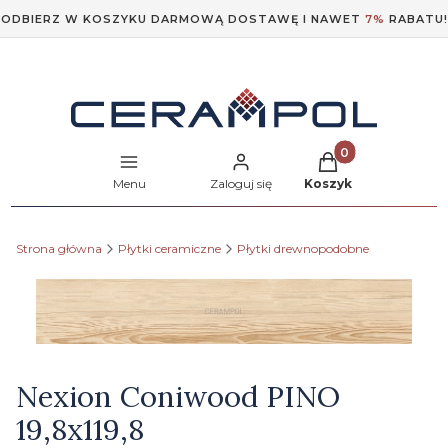
ODBIERZ W KOSZYKU DARMOWĄ DOSTAWĘ I NAWET
7%
RABATU!
Produkty w koszyk
Menu
Zaloguj się
Koszyk
Strona główna
Płytki ceramiczne
Płytki drewnopodobne
Etykiety
Nexion Coniwood PINO
19,8x119,8