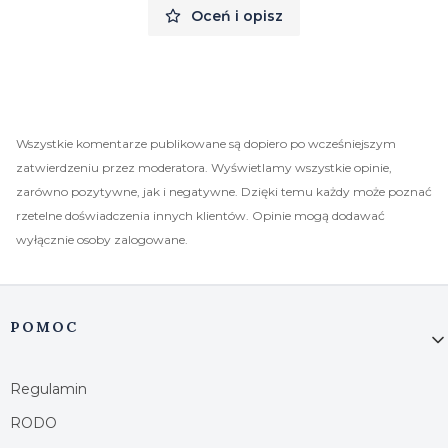
Oceń i opisz
Wszystkie komentarze publikowane są dopiero po wcześniejszym
zatwierdzeniu przez moderatora. Wyświetlamy wszystkie opinie,
zarówno pozytywne, jak i negatywne. Dzięki temu każdy może poznać
rzetelne doświadczenia innych klientów. Opinie mogą dodawać
wyłącznie osoby zalogowane.
Linki w stopce
POMOC
Regulamin
RODO