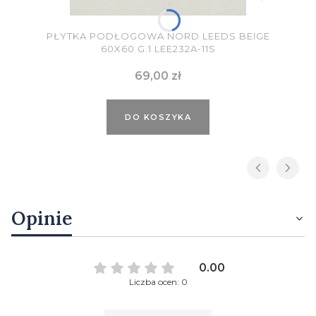
PŁYTKA PODŁOGOWA NORD LEEDS BEIGE
60X60 G.1 LEE232A-11S
Cena
69,00 zł
DO KOSZYKA
Opinie
0.00
Liczba ocen: 0