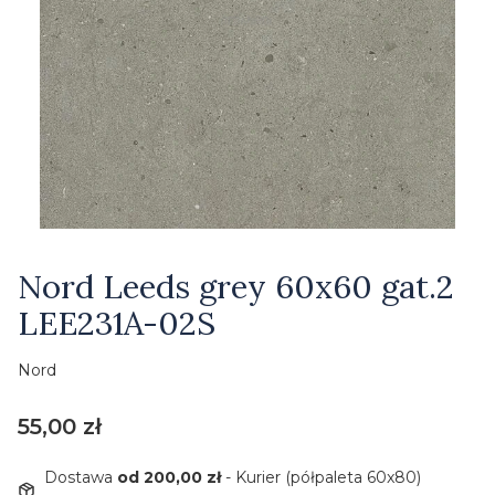
Etykiety
Nord Leeds grey 60x60 gat.2
LEE231A-02S
Nord
Cena
55,00 zł
Dostawa
od 200,00 zł
- Kurier (półpaleta 60x80)