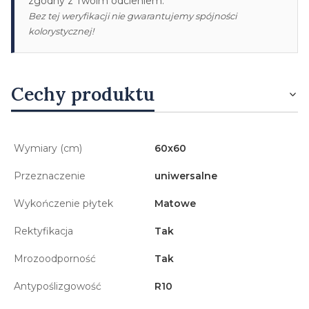
zgodny z Twoim odcieniem.
Bez tej weryfikacji nie gwarantujemy spójności
kolorystycznej!
Cechy produktu
Wymiary (cm)
60x60
Przeznaczenie
uniwersalne
Wykończenie płytek
Matowe
Rektyfikacja
Tak
Mrozoodporność
Tak
Antypoślizgowość
R10