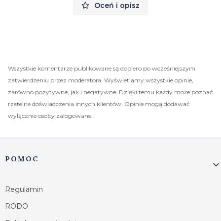
Oceń i opisz
Wszystkie komentarze publikowane są dopiero po wcześniejszym
zatwierdzeniu przez moderatora. Wyświetlamy wszystkie opinie,
zarówno pozytywne, jak i negatywne. Dzięki temu każdy może poznać
rzetelne doświadczenia innych klientów. Opinie mogą dodawać
wyłącznie osoby zalogowane.
Linki w stopce
POMOC
Regulamin
RODO