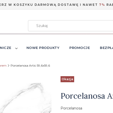
ERZ W KOSZYKU DARMOWĄ DOSTAWĘ I NAWET
7%
RA
NICZE
NOWE PRODUKTY
PROMOCJE
BEZPŁ
urem
Porcelanosa Artic 59,6x59,6
Etykiety
Okazja
Porcelanosa A
Porcelanosa