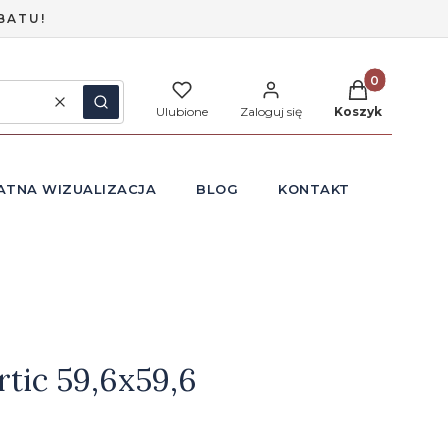
BATU!
Produkty w ko
Wyczyść
Szukaj
Ulubione
Zaloguj się
Koszyk
ATNA WIZUALIZACJA
BLOG
KONTAKT
rtic 59,6x59,6