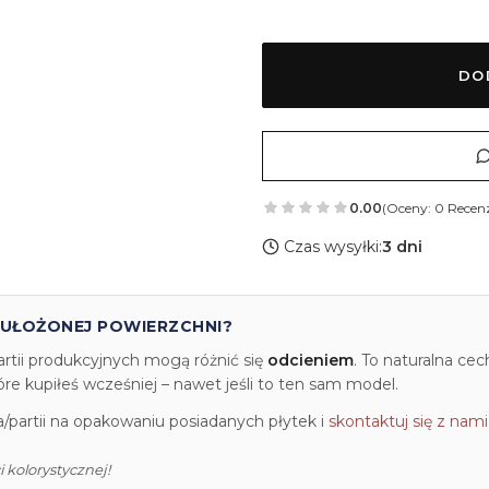
DO
0.00
(Oceny: 0 Recenz
Czas wysyłki:
3 dni
 UŁOŻONEJ POWIERZCHNI?
artii produkcyjnych mogą różnić się
odcieniem
. To naturalna ce
e kupiłeś wcześniej – nawet jeśli to ten sam model.
partii na opakowaniu posiadanych płytek i
skontaktuj się z nami
 kolorystycznej!