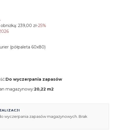
%
 obniżką:
239,00 zł
-25%
 2026
Kurier (półpaleta 60x80)
ść:
Do wyczerpania zapasów
an magazynowy:
20,22 m2
EALIZACJI
 do wyczerpania zapasów magazynowych. Brak