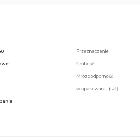
60
Przeznaczenie
owe
Grubość
Mrozoodporność
w opakowaniu (szt)
pania