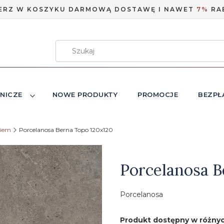
ERZ W KOSZYKU DARMOWĄ DOSTAWĘ I NAWET
7%
RA
NICZE
NOWE PRODUKTY
PROMOCJE
BEZPŁ
niem
Porcelanosa Berna Topo 120x120
Etykiety
Porcelanosa B
Porcelanosa
Produkt dostępny w różnyc