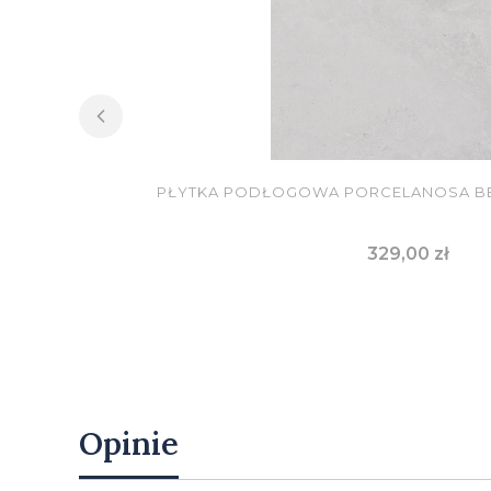
PŁYTKA PODŁOGOWA PORCELANOSA BE
Cena
329,00 zł
DO KOSZYKA
Opinie