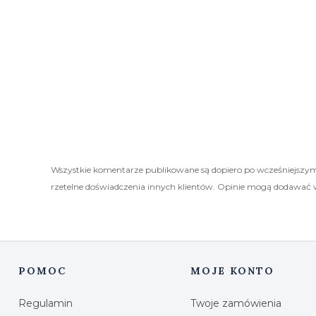
Wszystkie komentarze publikowane są dopiero po wcześniejszym
rzetelne doświadczenia innych klientów. Opinie mogą dodawać 
POMOC
MOJE KONTO
Linki w stopce
Regulamin
Twoje zamówienia