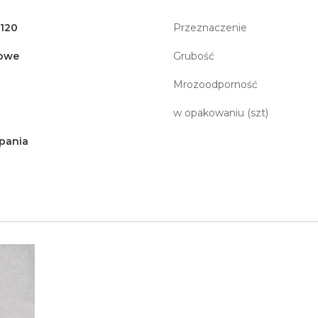
x120
Przeznaczenie
owe
Grubość
Mrozoodporność
w opakowaniu (szt)
pania