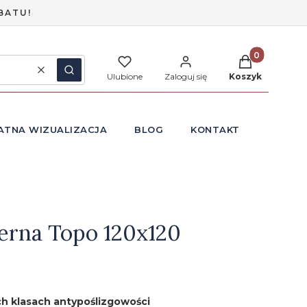
BATU!
Produkty w ko
Wyczyść
Szukaj
Ulubione
Zaloguj się
Koszyk
ATNA WIZUALIZACJA
BLOG
KONTAKT
erna Topo 120x120
h klasach antypoślizgowości