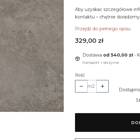
Aby uzyskać szczegółowe inf
kontaktu – chętnie doradzimy
Przejdź do pełnego opisu
Cena
329,00 zł
Dostawa
od 540,00 zł
- 
transport + skrzynia
Ilość
m2
Dostępno
S
DO