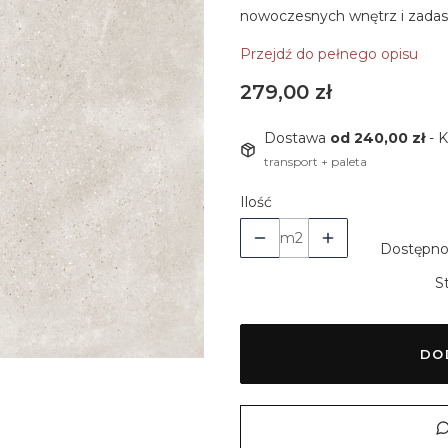
nowoczesnych wnętrz i zadas
Przejdź do pełnego opisu
Cena
279,00 zł
Dostawa
od 240,00 zł
- 
transport + paleta
Ilość
m2
Dostępno
S
DO