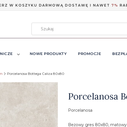
ERZ W KOSZYKU DARMOWĄ DOSTAWĘ I NAWET
7%
RA
NICZE
NOWE PRODUKTY
PROMOCJE
BEZPŁ
em
Porcelanosa Bottega Caliza 80x80
Etykiety
Porcelanosa B
Porcelanosa
Beżowy gres 80x80, matowy 