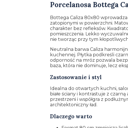
Porcelanosa Bottega C
Bottega Caliza 80x80 wprowadza 
zatopionymi w powierzchni. Matowe
charakter bez refleksów. Kwadrat
pomieszczenia. Lekko wyczuwalne
nie tworząc przy tym kłopotliwych
Neutralna barwa Caliza harmonijni
kuchennej. Płytka podkreśli czarne
odporność na mróz pozwala bezpie
baza, która nie dominuje, lecz eks
Zastosowanie i styl
Idealna do otwartych kuchni, salo
białe ściany i kontrastuje z czar
przestrzeni i współgra z podłużny
architektoniczny ład.
Dlaczego warto
Format 80 cm zmniejsza liczb