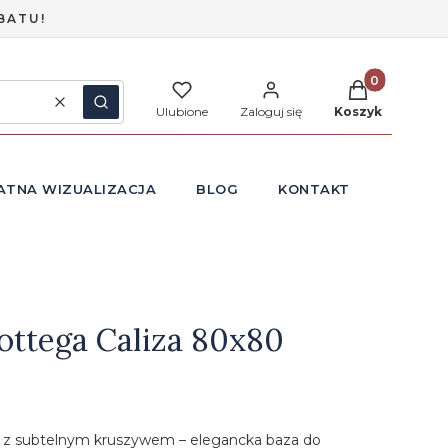
BATU!
Produkty w ko
Wyczyść
Szukaj
Ulubione
Zaloguj się
Koszyk
ATNA WIZUALIZACJA
BLOG
KONTAKT
ottega Caliza 80x80
z subtelnym kruszywem – elegancka baza do