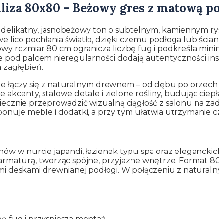
aliza 80x80 – Beżowy gres z matową 
delikatny, jasnobeżowy ton o subtelnym, kamiennym r
 lico pochłania światło, dzięki czemu podłoga lub ścian
owy rozmiar 80 cm ogranicza liczbę fug i podkreśla mini
 pod palcem nieregularności dodają autentyczności in
 zagłębień.
e łączy się z naturalnym drewnem – od dębu po orzech – 
 akcenty, stalowe detale i zielone rośliny, budując ciep
cznie przeprowadzić wizualną ciągłość z salonu na za
ponuje meble i dodatki, a przy tym ułatwia utrzymanie cz
nów w nurcie japandi, łazienek typu spa oraz eleganckich
ną armaturą, tworząc spójne, przyjazne wnętrze. Format 
mi deskami drewnianej podłogi. W połączeniu z naturaln
ę fug i przyspiesza montaż.