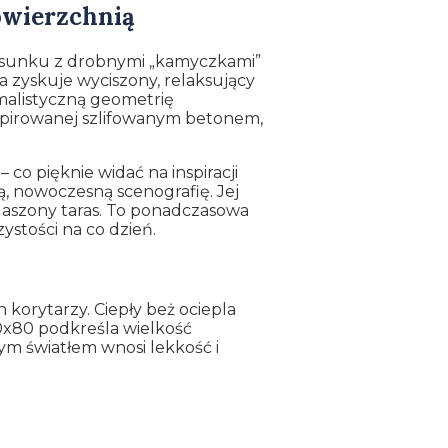
powierzchnią
ysunku z drobnymi „kamyczkami”
a zyskuje wyciszony, relaksujący
malistyczną geometrię
spirowanej szlifowanym betonem,
co pięknie widać na inspiracji
łą, nowoczesną scenografię. Jej
daszony taras. To ponadczasowa
ystości na co dzień.
 korytarzy. Ciepły beż ociepla
80x80 podkreśla wielkość
ym światłem wnosi lekkość i