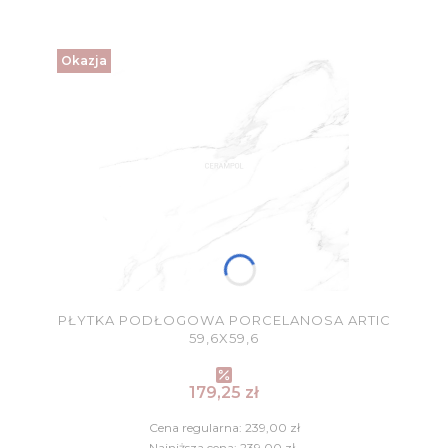
Okazja
PŁYTKA PODŁOGOWA PORCELANOSA ARTIC
59,6X59,6
Cena promocyjna
179,25 zł
Cena regularna:
239,00 zł
Najniższa cena:
239,00 zł