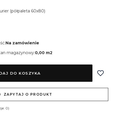
Kurier (półpaleta 60x80)
ść:
Na zamówienie
tan magazynowy:
0,00 m2
DAJ DO KOSZYKA
ZAPYTAJ O PRODUKT
je: 0)