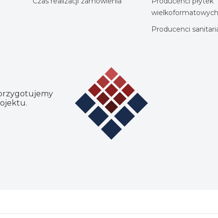
Czas realizacji zamówienia
Producenci płytek
wielkoformatowyc
Producenci sanitar
 przygotujemy
ojektu.