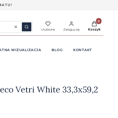
BATU!
Produkty w ko
Wyczyść
Szukaj
Ulubione
Zaloguj się
Koszyk
ATNA WIZUALIZACJA
BLOG
KONTAKT
eco Vetri White 33,3x59,2