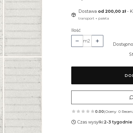
Dostawa
od 200,00 zł
- 
transport + paleta
Ilość
m2
Dostępno
S
DO
0.00
(Oceny: 0 Recenz
Czas wysyłki:
2-3 tygodnie