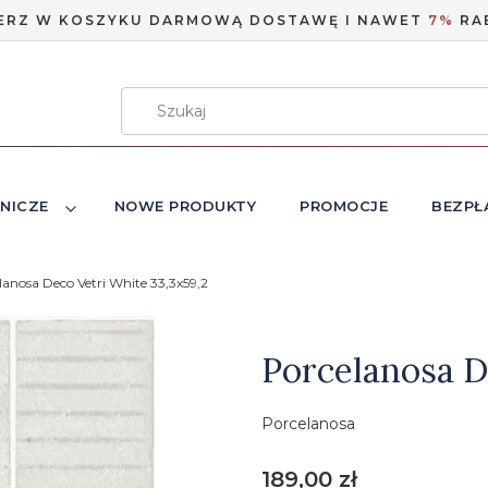
ERZ W KOSZYKU DARMOWĄ DOSTAWĘ I NAWET
7%
RA
NICZE
NOWE PRODUKTY
PROMOCJE
BEZPŁ
lanosa Deco Vetri White 33,3x59,2
Etykiety
Porcelanosa D
Porcelanosa
Cena
189,00 zł