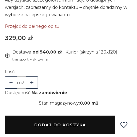
Aby uzyskać szczegółowe informacje o dostępnych
wersjach, zapraszamy do kontaktu – chętnie doradzimy w
wyborze najlepszego wariantu.
Przejdź do pełnego opisu
Cena
329,00 zł
Dostawa
od 540,00 zł
- Kurier (skrzynia 120x120)
transport + skrzynia
Ilość
m2
Dostępność:
Na zamówienie
Stan magazynowy:
0,00 m2
DODAJ DO KOSZYKA