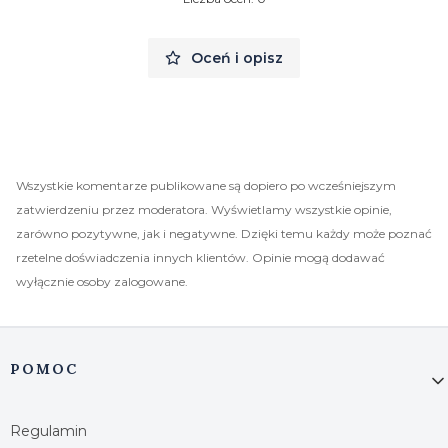
Oceń i opisz
Wszystkie komentarze publikowane są dopiero po wcześniejszym
zatwierdzeniu przez moderatora. Wyświetlamy wszystkie opinie,
zarówno pozytywne, jak i negatywne. Dzięki temu każdy może poznać
rzetelne doświadczenia innych klientów. Opinie mogą dodawać
wyłącznie osoby zalogowane.
Linki w stopce
POMOC
Regulamin