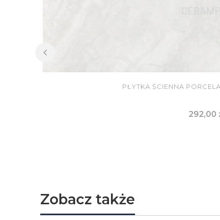
PŁYTKA ŚCIENNA PORCELA
Cena
292,00 
DO KOSZ
Zobacz także