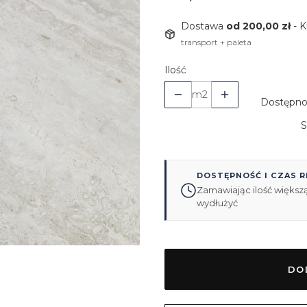
Dostawa
od 200,00 zł
- 
transport + paleta
Ilość
m2
Dostępno
S
DOSTĘPNOŚĆ I CZAS R
Zamawiając ilość większą
wydłużyć
DO