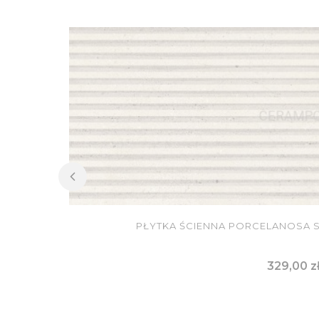
PŁYTKA ŚCIENNA PORCELANOSA S
Cena
329,00 z
DO KOSZY