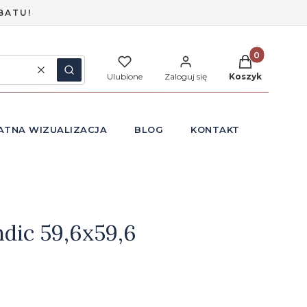
BATU!
Produkty w ko
Wyczyść
Szukaj
Ulubione
Zaloguj się
Koszyk
ATNA WIZUALIZACJA
BLOG
KONTAKT
ndic 59,6x59,6