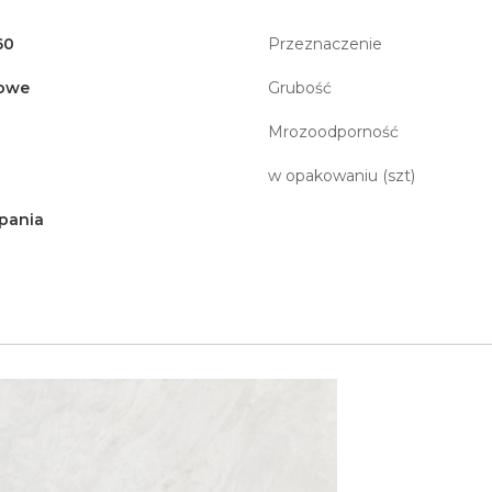
60
Przeznaczenie
owe
Grubość
Mrozoodporność
w opakowaniu (szt)
pania