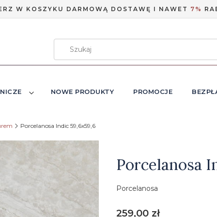
ERZ W KOSZYKU DARMOWĄ DOSTAWĘ I NAWET
7%
RA
NICZE
NOWE PRODUKTY
PROMOCJE
BEZPŁ
urem
Porcelanosa Indic 59,6x59,6
Etykiety
Porcelanosa I
Porcelanosa
Cena
259,00 zł