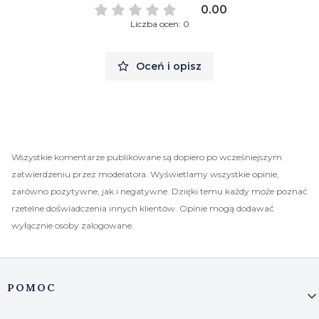
0.00
Liczba ocen: 0
Oceń i opisz
Wszystkie komentarze publikowane są dopiero po wcześniejszym
zatwierdzeniu przez moderatora. Wyświetlamy wszystkie opinie,
zarówno pozytywne, jak i negatywne. Dzięki temu każdy może poznać
rzetelne doświadczenia innych klientów. Opinie mogą dodawać
wyłącznie osoby zalogowane.
Linki w stopce
POMOC