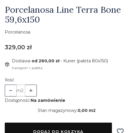
Etykiety
Porcelanosa Line Terra Bone
59,6x150
Porcelanosa
Cena
329,00 zł
Dostawa
od 260,00 zł
- Kurier (paleta 80x150)
transport + paleta
Ilość
m2
Dostępność:
Na zamówienie
Stan magazynowy:
0,00 m2
DODAJ DO KOSZYKA