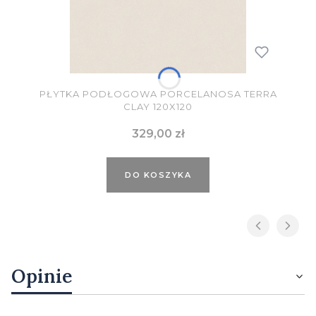
PŁYTKA PODŁOGOWA PORCELANOSA TERRA
CLAY 120X120
Cena
329,00 zł
DO KOSZYKA
Opinie