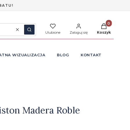
BATU!
Produkty w ko
Wyczyść
Szukaj
Ulubione
Zaloguj się
Koszyk
ATNA WIZUALIZACJA
BLOG
KONTAKT
iston Madera Roble