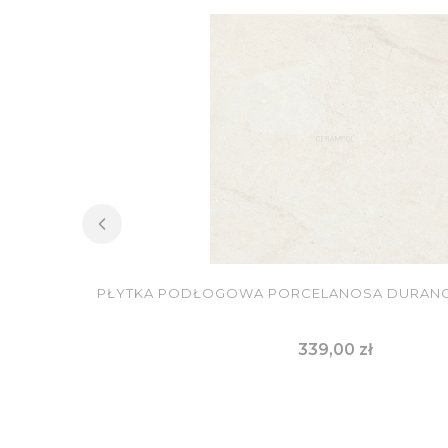
PŁYTKA PODŁOGOWA PORCELANOSA DURANGO
Cena
339,00 zł
DO KOSZYKA