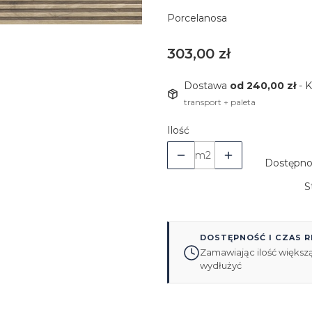
Porcelanosa
Cena
303,00 zł
Dostawa
od 240,00 zł
- 
transport + paleta
Ilość
m2
Dostępno
S
DOSTĘPNOŚĆ I CZAS R
Zamawiając ilość większą
wydłużyć