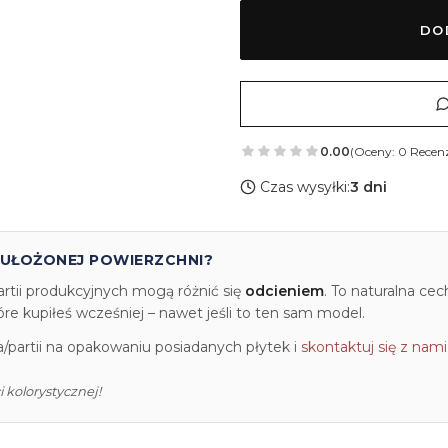
DO
0.00
(Oceny: 0 Recenz
Czas wysyłki:
3 dni
 UŁOŻONEJ POWIERZCHNI?
artii produkcyjnych mogą różnić się
odcieniem
. To naturalna ce
e kupiłeś wcześniej – nawet jeśli to ten sam model.
partii na opakowaniu posiadanych płytek i
skontaktuj się z nami
 kolorystycznej!