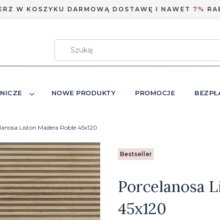
ERZ W KOSZYKU DARMOWĄ DOSTAWĘ I NAWET
7%
RA
NICZE
NOWE PRODUKTY
PROMOCJE
BEZPŁ
lanosa Liston Madera Roble 45x120
Etykiety
Bestseller
Porcelanosa L
45x120