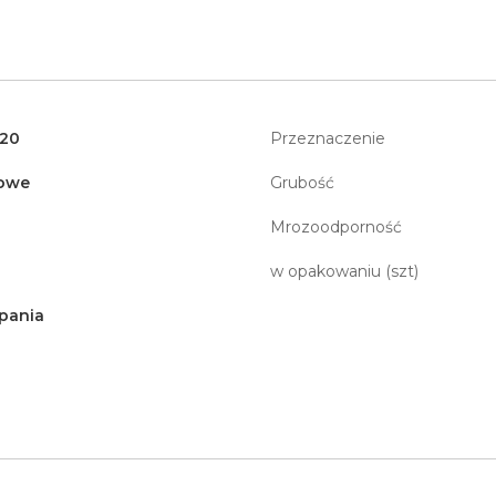
120
Przeznaczenie
owe
Grubość
Mrozoodporność
w opakowaniu (szt)
pania