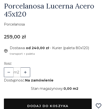
Etykiety
Porcelanosa Lucerna Acero
45x120
Porcelanosa
Cena
259,00 zł
Dostawa
od 240,00 zł
- Kurier (paleta 80x120)
transport + paleta
Ilość
m2
Dostępność:
Na zamówienie
Stan magazynowy:
0,00 m2
DODAJ DO KOSZYKA