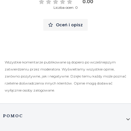
0.00
Liczba ocen: 0
Oceń i opisz
Wszystkie komentarze publikowane są dopiero po wcześniejszym
zatwierdzeniu przez moderatora. Wyświetlamy wszystkie opinie,
zarówno pozytywne, jak i negatywne. Dzięki temu każdy może poznać
rzetelne doświadczenia innych klientów. Opinie mogą dodawać
wyłącznie osoby zalogowane.
Linki w stopce
POMOC