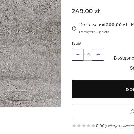
Cena
249,00 zł
Dostawa
od 200,00 zł
- 
transport + paleta
Ilość
m2
Dostępno
S
DO
0.00
(Oceny: 0 Recenz