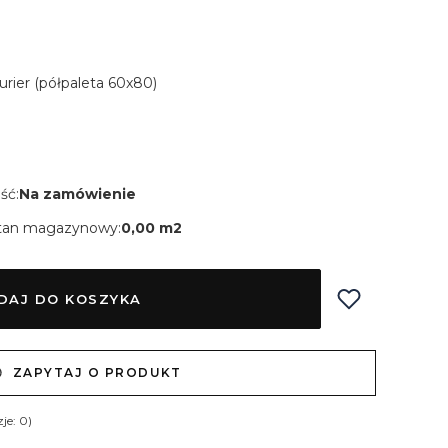
Kurier (półpaleta 60x80)
ść:
Na zamówienie
tan magazynowy:
0,00 m2
DAJ DO KOSZYKA
ZAPYTAJ O PRODUKT
je: 0)