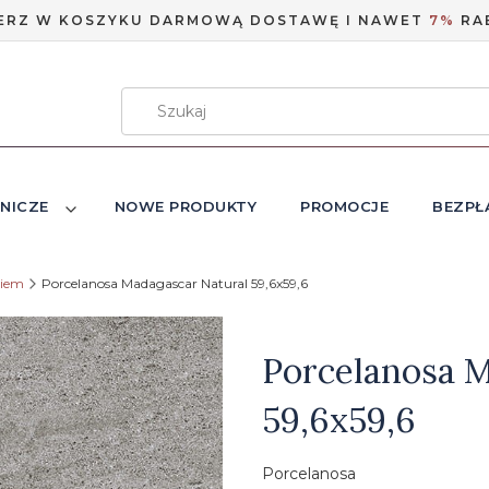
ERZ W KOSZYKU DARMOWĄ DOSTAWĘ I NAWET
7%
RA
NICZE
NOWE PRODUKTY
PROMOCJE
BEZPŁ
niem
Porcelanosa Madagascar Natural 59,6x59,6
Etykiety
Porcelanosa M
59,6x59,6
Porcelanosa