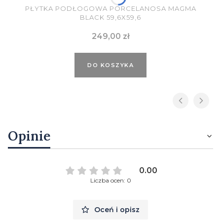
PŁYTKA PODŁOGOWA PORCELANOSA MAGMA
BLACK 59,6X59,6
Cena
249,00 zł
DO KOSZYKA
Opinie
0.00
Liczba ocen: 0
Oceń i opisz