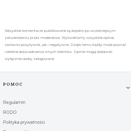
Wszystkie komentarze publikowane są dopiero po wcześniejszym
zatwierdzeniu przez moderatora. Wyświetlamy wszystkie opinie,
zarówno pozytywne, jak i negatywne. Dzięki temu każdy może poznać
rzetelne doświadczenia innych klientów. Opinie mogą dodawać
wyłącznie osoby zalogowane.
Linki w stopce
POMOC
Regulamin
RODO
Polityka prywatności