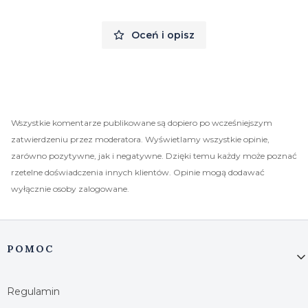
Oceń i opisz
Wszystkie komentarze publikowane są dopiero po wcześniejszym
zatwierdzeniu przez moderatora. Wyświetlamy wszystkie opinie,
zarówno pozytywne, jak i negatywne. Dzięki temu każdy może poznać
rzetelne doświadczenia innych klientów. Opinie mogą dodawać
wyłącznie osoby zalogowane.
Linki w stopce
POMOC
Regulamin