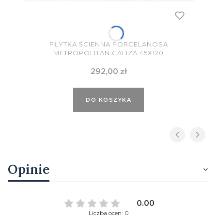
PŁYTKA ŚCIENNA PORCELANOSA
METROPOLITAN CALIZA 45X120
Cena
292,00 zł
DO KOSZYKA
Opinie
0.00
Liczba ocen: 0