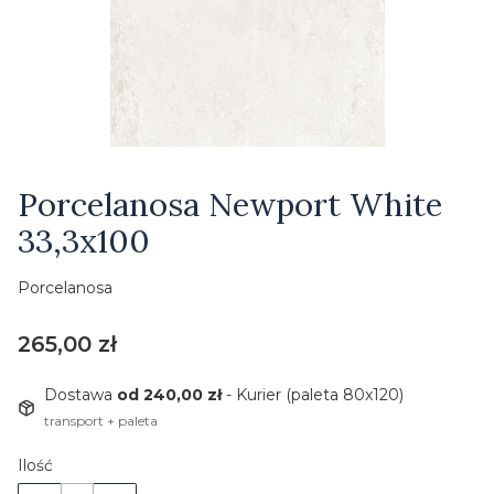
Etykiety
Porcelanosa Newport White
33,3x100
Porcelanosa
Cena
265,00 zł
Dostawa
od 240,00 zł
- Kurier (paleta 80x120)
transport + paleta
Ilość