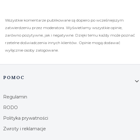
Wszystkie komentarze publikowane są dopiero po wcześniejszym
zatwierdzeniu przez moderatora. Wyświetlamy wszystkie opinie,
zarówno pozytywne, jak i negatywne. Dzięki temu każdy może poznać
rzetelne doświadczenia innych klientów. Opinie mogą dodawać
wyłącznie osoby zalogowane.
Linki w stopce
POMOC
Regulamin
RODO
Polityka prywatności
Zwroty i reklamacje